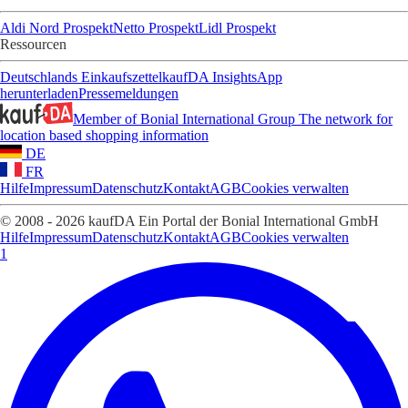
Aldi Nord Prospekt
Netto Prospekt
Lidl Prospekt
Ressourcen
Deutschlands Einkaufszettel
kaufDA Insights
App
herunterladen
Pressemeldungen
Member of Bonial International Group
The network for
location based shopping information
DE
FR
Hilfe
Impressum
Datenschutz
Kontakt
AGB
Cookies verwalten
© 2008 - 2026 kaufDA Ein Portal der Bonial International GmbH
Hilfe
Impressum
Datenschutz
Kontakt
AGB
Cookies verwalten
1