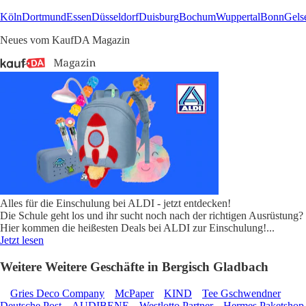
Köln
Dortmund
Essen
Düsseldorf
Duisburg
Bochum
Wuppertal
Bonn
Gels
Neues vom KaufDA Magazin
Alles für die Einschulung bei ALDI - jetzt entdecken!
Die Schule geht los und ihr sucht noch nach der richtigen Ausrüstung?
Hier kommen die heißesten Deals bei ALDI zur Einschulung!
...
Jetzt lesen
Weitere Weitere Geschäfte in Bergisch Gladbach
Gries Deco Company
McPaper
KIND
Tee Gschwendner
Deutsche Post
AUDIBENE
Westlotto Partner
Hermes Paketshop