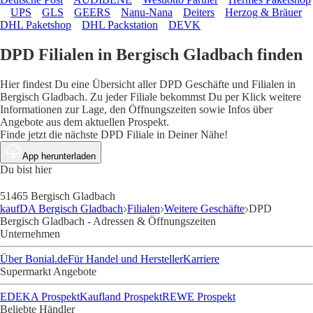
UPS
GLS
GEERS
Nanu-Nana
Deiters
Herzog & Bräuer
DHL Paketshop
DHL Packstation
DEVK
DPD Filialen in Bergisch Gladbach finden
Hier findest Du eine Übersicht aller DPD Geschäfte und Filialen in
Bergisch Gladbach. Zu jeder Filiale bekommst Du per Klick weitere
Informationen zur Lage, den Öffnungszeiten sowie Infos über
Angebote aus dem aktuellen Prospekt.
Finde jetzt die nächste DPD Filiale in Deiner Nähe!
App herunterladen
Du bist hier
51465 Bergisch Gladbach
kaufDA Bergisch Gladbach
Filialen
Weitere Geschäfte
DPD
Bergisch Gladbach - Adressen & Öffnungszeiten
Unternehmen
Über Bonial.de
Für Handel und Hersteller
Karriere
Supermarkt Angebote
EDEKA Prospekt
Kaufland Prospekt
REWE Prospekt
Beliebte Händler