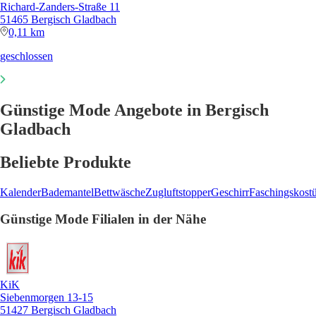
Richard-Zanders-Straße 11
51465 Bergisch Gladbach
0,11 km
geschlossen
Günstige Mode Angebote in Bergisch
Gladbach
Beliebte Produkte
Kalender
Bademantel
Bettwäsche
Zugluftstopper
Geschirr
Faschingskost
Günstige Mode Filialen in der Nähe
KiK
Siebenmorgen 13-15
51427 Bergisch Gladbach