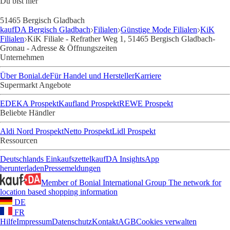
Du bist hier
51465 Bergisch Gladbach
kaufDA Bergisch Gladbach
Filialen
Günstige Mode Filialen
KiK
Filialen
KiK Filiale - Refrather Weg 1, 51465 Bergisch Gladbach-
Gronau - Adresse & Öffnungszeiten
Unternehmen
Über Bonial.de
Für Handel und Hersteller
Karriere
Supermarkt Angebote
EDEKA Prospekt
Kaufland Prospekt
REWE Prospekt
Beliebte Händler
Aldi Nord Prospekt
Netto Prospekt
Lidl Prospekt
Ressourcen
Deutschlands Einkaufszettel
kaufDA Insights
App
herunterladen
Pressemeldungen
Member of Bonial International Group
The network for
location based shopping information
DE
FR
Hilfe
Impressum
Datenschutz
Kontakt
AGB
Cookies verwalten