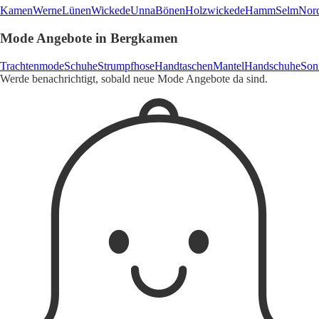
Kamen
Werne
Lünen
Wickede
Unna
Bönen
Holzwickede
Hamm
Selm
Nor
Mode Angebote in Bergkamen
Trachtenmode
Schuhe
Strumpfhose
Handtaschen
Mantel
Handschuhe
Son
Werde benachrichtigt, sobald neue Mode Angebote da sind.