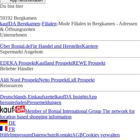
App herunterladen
Du bist hier
59192 Bergkamen
kaufDA Bergkamen
Filialen
Mode Filialen in Bergkamen - Adressen
& Öffnungszeiten
Unternehmen
Über Bonial.de
Für Handel und Hersteller
Karriere
Supermarkt Angebote
EDEKA Prospekt
Kaufland Prospekt
REWE Prospekt
Beliebte Händler
Aldi Nord Prospekt
Netto Prospekt
Lidl Prospekt
Ressourcen
Deutschlands Einkaufszettel
kaufDA Insights
App
herunterladen
Pressemeldungen
Member of Bonial International Group
The network for
location based shopping information
DE
FR
Hilfe
Impressum
Datenschutz
Kontakt
AGB
Cookies verwalten