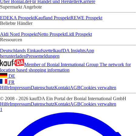
Über Bonial.de
Für Handel und Hersteller
Karriere
Supermarkt Angebote
EDEKA Prospekt
Kaufland Prospekt
REWE Prospekt
Beliebte Händler
Aldi Nord Prospekt
Netto Prospekt
Lidl Prospekt
Ressourcen
Deutschlands Einkaufszettel
kaufDA Insights
App
herunterladen
Pressemeldungen
Member of Bonial International Group
The network for
location based shopping information
DE
FR
Hilfe
Impressum
Datenschutz
Kontakt
AGB
Cookies verwalten
© 2008 - 2026 kaufDA Ein Portal der Bonial International GmbH
Hilfe
Impressum
Datenschutz
Kontakt
AGB
Cookies verwalten
1