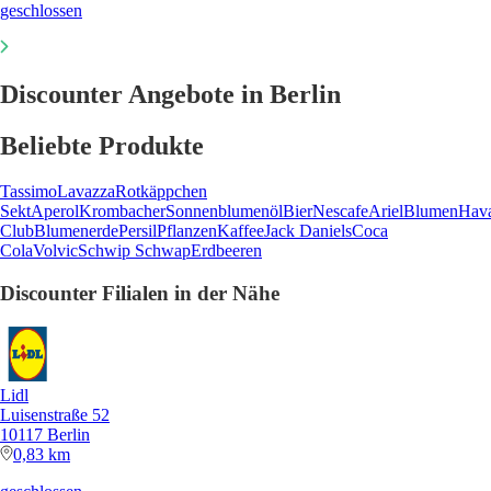
geschlossen
Discounter Angebote in Berlin
Beliebte Produkte
Tassimo
Lavazza
Rotkäppchen
Sekt
Aperol
Krombacher
Sonnenblumenöl
Bier
Nescafe
Ariel
Blumen
Hav
Club
Blumenerde
Persil
Pflanzen
Kaffee
Jack Daniels
Coca
Cola
Volvic
Schwip Schwap
Erdbeeren
Discounter Filialen in der Nähe
Lidl
Luisenstraße 52
10117 Berlin
0,83 km