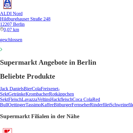
ALDI Nord
Hildburghauser Straße 248
12207 Berlin
0,07 km
geschlossen
Supermarkt Angebote in Berlin
Beliebte Produkte
Jack Daniels
Bier
Cola
Freixenet-
Sekt
Getränke
Krombacher
Rotkäppchen
Sekt
Fleisch
Lavazza
Veltins
Hackfleisch
Coca Cola
Red
Bull
Oettinger
Tassimo
Kaffee
Bitburger
Fernseher
Rinderfilet
Schweinefil
Supermarkt Filialen in der Nähe