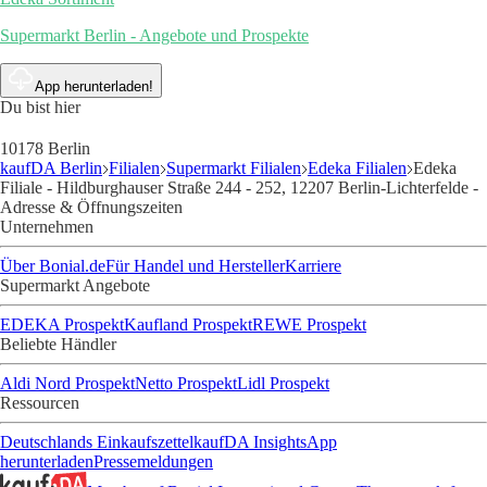
Supermarkt Berlin - Angebote und Prospekte
App herunterladen!
Du bist hier
10178 Berlin
kaufDA Berlin
Filialen
Supermarkt Filialen
Edeka Filialen
Edeka
Filiale - Hildburghauser Straße 244 - 252, 12207 Berlin-Lichterfelde -
Adresse & Öffnungszeiten
Unternehmen
Über Bonial.de
Für Handel und Hersteller
Karriere
Supermarkt Angebote
EDEKA Prospekt
Kaufland Prospekt
REWE Prospekt
Beliebte Händler
Aldi Nord Prospekt
Netto Prospekt
Lidl Prospekt
Ressourcen
Deutschlands Einkaufszettel
kaufDA Insights
App
herunterladen
Pressemeldungen