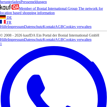
herunterladen
Pressemeldungen
Member of Bonial International Group
The network for
location based shopping information
DE
FR
Hilfe
Impressum
Datenschutz
Kontakt
AGB
Cookies verwalten
© 2008 - 2026 kaufDA Ein Portal der Bonial International GmbH
Hilfe
Impressum
Datenschutz
Kontakt
AGB
Cookies verwalten
1