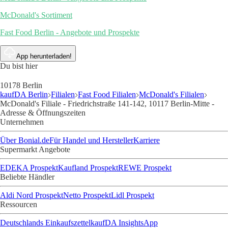
McDonald's Sortiment
Fast Food Berlin - Angebote und Prospekte
App herunterladen!
Du bist hier
10178 Berlin
kaufDA Berlin
Filialen
Fast Food Filialen
McDonald's Filialen
McDonald's Filiale - Friedrichstraße 141-142, 10117 Berlin-Mitte -
Adresse & Öffnungszeiten
Unternehmen
Über Bonial.de
Für Handel und Hersteller
Karriere
Supermarkt Angebote
EDEKA Prospekt
Kaufland Prospekt
REWE Prospekt
Beliebte Händler
Aldi Nord Prospekt
Netto Prospekt
Lidl Prospekt
Ressourcen
Deutschlands Einkaufszettel
kaufDA Insights
App