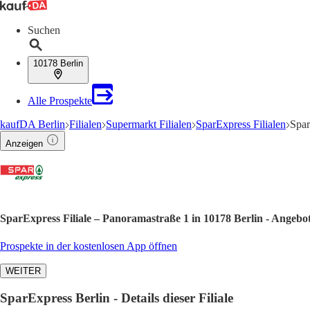
Suchen
10178 Berlin
Alle Prospekte
kaufDA Berlin
Filialen
Supermarkt Filialen
SparExpress Filialen
Spar
Anzeigen
SparExpress Filiale – Panoramastraße 1 in 10178 Berlin - Angebo
Prospekte in der kostenlosen App öffnen
WEITER
SparExpress Berlin - Details dieser Filiale