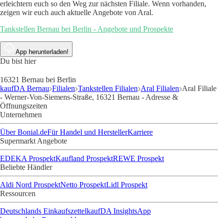
erleichtern euch so den Weg zur nächsten Filiale. Wenn vorhanden,
zeigen wir euch auch aktuelle Angebote von Aral.
Tankstellen Bernau bei Berlin - Angebote und Prospekte
App herunterladen!
Du bist hier
16321 Bernau bei Berlin
kaufDA Bernau
Filialen
Tankstellen Filialen
Aral Filialen
Aral Filiale
- Werner-Von-Siemens-Straße, 16321 Bernau - Adresse &
Öffnungszeiten
Unternehmen
Über Bonial.de
Für Handel und Hersteller
Karriere
Supermarkt Angebote
EDEKA Prospekt
Kaufland Prospekt
REWE Prospekt
Beliebte Händler
Aldi Nord Prospekt
Netto Prospekt
Lidl Prospekt
Ressourcen
Deutschlands Einkaufszettel
kaufDA Insights
App