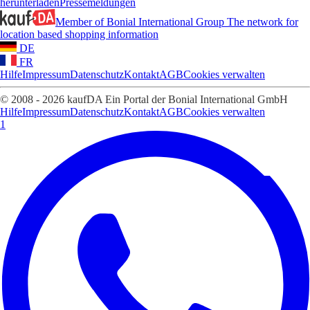
herunterladen
Pressemeldungen
Member of Bonial International Group
The network for
location based shopping information
DE
FR
Hilfe
Impressum
Datenschutz
Kontakt
AGB
Cookies verwalten
© 2008 - 2026 kaufDA Ein Portal der Bonial International GmbH
Hilfe
Impressum
Datenschutz
Kontakt
AGB
Cookies verwalten
1