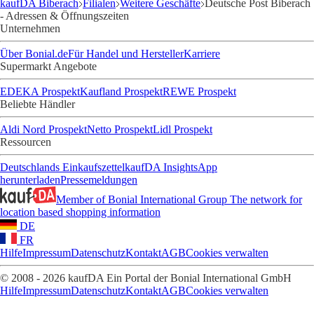
kaufDA Biberach
Filialen
Weitere Geschäfte
Deutsche Post Biberach
- Adressen & Öffnungszeiten
Unternehmen
Über Bonial.de
Für Handel und Hersteller
Karriere
Supermarkt Angebote
EDEKA Prospekt
Kaufland Prospekt
REWE Prospekt
Beliebte Händler
Aldi Nord Prospekt
Netto Prospekt
Lidl Prospekt
Ressourcen
Deutschlands Einkaufszettel
kaufDA Insights
App
herunterladen
Pressemeldungen
Member of Bonial International Group
The network for
location based shopping information
DE
FR
Hilfe
Impressum
Datenschutz
Kontakt
AGB
Cookies verwalten
© 2008 - 2026 kaufDA Ein Portal der Bonial International GmbH
Hilfe
Impressum
Datenschutz
Kontakt
AGB
Cookies verwalten