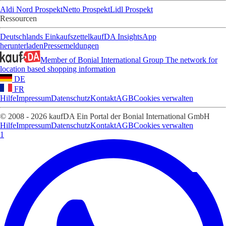
Aldi Nord Prospekt
Netto Prospekt
Lidl Prospekt
Ressourcen
Deutschlands Einkaufszettel
kaufDA Insights
App
herunterladen
Pressemeldungen
Member of Bonial International Group
The network for
location based shopping information
DE
FR
Hilfe
Impressum
Datenschutz
Kontakt
AGB
Cookies verwalten
© 2008 - 2026 kaufDA Ein Portal der Bonial International GmbH
Hilfe
Impressum
Datenschutz
Kontakt
AGB
Cookies verwalten
1