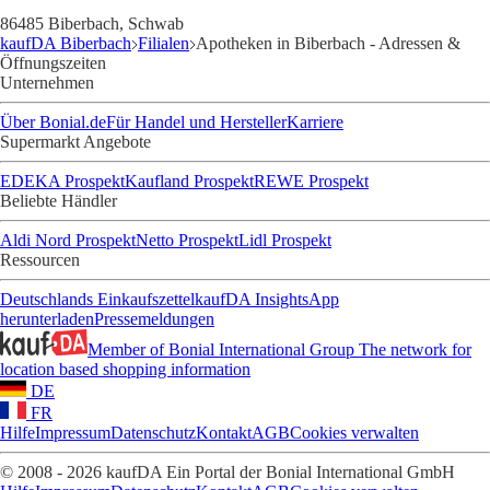
86485 Biberbach, Schwab
kaufDA Biberbach
Filialen
Apotheken in Biberbach - Adressen &
Öffnungszeiten
Unternehmen
Über Bonial.de
Für Handel und Hersteller
Karriere
Supermarkt Angebote
EDEKA Prospekt
Kaufland Prospekt
REWE Prospekt
Beliebte Händler
Aldi Nord Prospekt
Netto Prospekt
Lidl Prospekt
Ressourcen
Deutschlands Einkaufszettel
kaufDA Insights
App
herunterladen
Pressemeldungen
Member of Bonial International Group
The network for
location based shopping information
DE
FR
Hilfe
Impressum
Datenschutz
Kontakt
AGB
Cookies verwalten
© 2008 - 2026 kaufDA Ein Portal der Bonial International GmbH