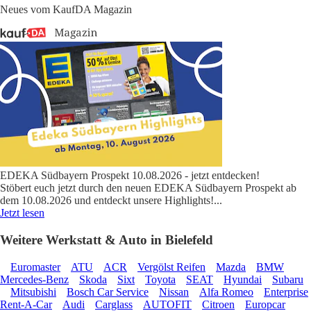
Neues vom KaufDA Magazin
EDEKA Südbayern Prospekt 10.08.2026 - jetzt entdecken!
Stöbert euch jetzt durch den neuen EDEKA Südbayern Prospekt ab
dem 10.08.2026 und entdeckt unsere Highlights!
...
Jetzt lesen
Weitere Werkstatt & Auto in Bielefeld
Euromaster
ATU
ACR
Vergölst Reifen
Mazda
BMW
Mercedes-Benz
Skoda
Sixt
Toyota
SEAT
Hyundai
Subaru
Mitsubishi
Bosch Car Service
Nissan
Alfa Romeo
Enterprise
Rent-A-Car
Audi
Carglass
AUTOFIT
Citroen
Europcar