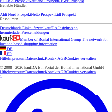
EDEKA Prospekt
Kaufland Prospekt
REWE Prospekt
Beliebte Händler
Aldi Nord Prospekt
Netto Prospekt
Lidl Prospekt
Ressourcen
Deutschlands Einkaufszettel
kaufDA Insights
App
herunterladen
Pressemeldungen
Member of Bonial International Group
The network for
location based shopping information
DE
FR
Hilfe
Impressum
Datenschutz
Kontakt
AGB
Cookies verwalten
© 2008 - 2026 kaufDA Ein Portal der Bonial International GmbH
Hilfe
Impressum
Datenschutz
Kontakt
AGB
Cookies verwalten
1