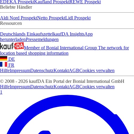
EDEKA Prospekt
Kaufland Prospekt
REWE Prospekt
Beliebte Händler
Aldi Nord Prospekt
Netto Prospekt
Lidl Prospekt
Ressourcen
Deutschlands Einkaufszettel
kaufDA Insights
App
herunterladen
Pressemeldungen
Member of Bonial International Group
The network for
location based shopping information
DE
FR
Hilfe
Impressum
Datenschutz
Kontakt
AGB
Cookies verwalten
© 2008 - 2026 kaufDA Ein Portal der Bonial International GmbH
Hilfe
Impressum
Datenschutz
Kontakt
AGB
Cookies verwalten
1