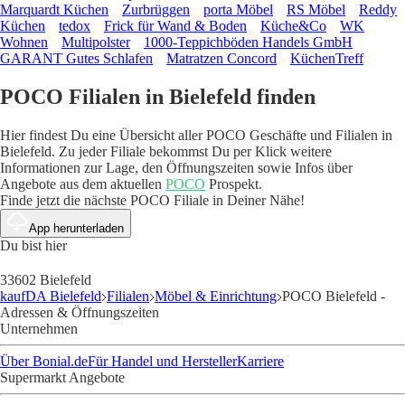
Marquardt Küchen
Zurbrüggen
porta Möbel
RS Möbel
Reddy
Küchen
tedox
Frick für Wand & Boden
Küche&Co
WK
Wohnen
Multipolster
1000-Teppichböden Handels GmbH
GARANT Gutes Schlafen
Matratzen Concord
KüchenTreff
POCO Filialen in Bielefeld finden
Hier findest Du eine Übersicht aller POCO Geschäfte und Filialen in
Bielefeld. Zu jeder Filiale bekommst Du per Klick weitere
Informationen zur Lage, den Öffnungszeiten sowie Infos über
Angebote aus dem aktuellen
POCO
Prospekt.
Finde jetzt die nächste POCO Filiale in Deiner Nähe!
App herunterladen
Du bist hier
33602 Bielefeld
kaufDA Bielefeld
Filialen
Möbel & Einrichtung
POCO Bielefeld -
Adressen & Öffnungszeiten
Unternehmen
Über Bonial.de
Für Handel und Hersteller
Karriere
Supermarkt Angebote