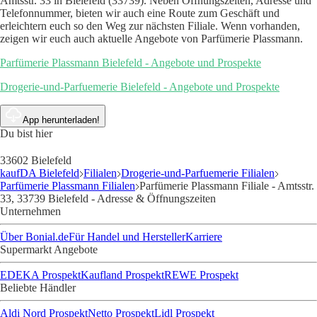
Amtsstr. 33 in Bielefeld (33739). Neben Öffnungszeiten, Adresse und
Telefonnummer, bieten wir auch eine Route zum Geschäft und
erleichtern euch so den Weg zur nächsten Filiale. Wenn vorhanden,
zeigen wir euch auch aktuelle Angebote von Parfümerie Plassmann.
Parfümerie Plassmann Bielefeld - Angebote und Prospekte
Drogerie-und-Parfuemerie Bielefeld - Angebote und Prospekte
App herunterladen!
Du bist hier
33602 Bielefeld
kaufDA Bielefeld
Filialen
Drogerie-und-Parfuemerie Filialen
Parfümerie Plassmann Filialen
Parfümerie Plassmann Filiale - Amtsstr.
33, 33739 Bielefeld - Adresse & Öffnungszeiten
Unternehmen
Über Bonial.de
Für Handel und Hersteller
Karriere
Supermarkt Angebote
EDEKA Prospekt
Kaufland Prospekt
REWE Prospekt
Beliebte Händler
Aldi Nord Prospekt
Netto Prospekt
Lidl Prospekt