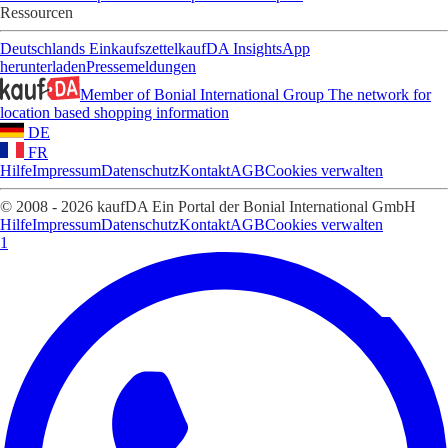
Ressourcen
Deutschlands Einkaufszettel
kaufDA Insights
App
herunterladen
Pressemeldungen
Member of Bonial International Group
The network for
location based shopping information
DE
FR
Hilfe
Impressum
Datenschutz
Kontakt
AGB
Cookies verwalten
© 2008 - 2026 kaufDA Ein Portal der Bonial International GmbH
Hilfe
Impressum
Datenschutz
Kontakt
AGB
Cookies verwalten
1