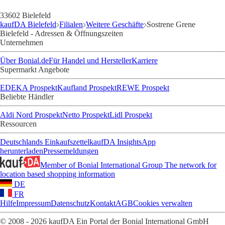
33602 Bielefeld
kaufDA Bielefeld
Filialen
Weitere Geschäfte
Sostrene Grene
Bielefeld - Adressen & Öffnungszeiten
Unternehmen
Über Bonial.de
Für Handel und Hersteller
Karriere
Supermarkt Angebote
EDEKA Prospekt
Kaufland Prospekt
REWE Prospekt
Beliebte Händler
Aldi Nord Prospekt
Netto Prospekt
Lidl Prospekt
Ressourcen
Deutschlands Einkaufszettel
kaufDA Insights
App
herunterladen
Pressemeldungen
Member of Bonial International Group
The network for
location based shopping information
DE
FR
Hilfe
Impressum
Datenschutz
Kontakt
AGB
Cookies verwalten
© 2008 - 2026 kaufDA Ein Portal der Bonial International GmbH