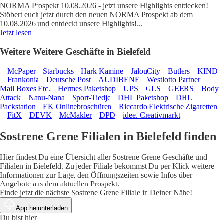
NORMA Prospekt 10.08.2026 - jetzt unsere Highlights entdecken!
Stöbert euch jetzt durch den neuen NORMA Prospekt ab dem
10.08.2026 und entdeckt unsere Highlights!
...
Jetzt lesen
Weitere Weitere Geschäfte in Bielefeld
McPaper
Starbucks
Hark Kamine
JalouCity
Butlers
KIND
Frankonia
Deutsche Post
AUDIBENE
Westlotto Partner
Mail Boxes Etc.
Hermes Paketshop
UPS
GLS
GEERS
Body
Attack
Nanu-Nana
Sport-Tiedje
DHL Paketshop
DHL
Packstation
EK Onlinebroschüren
Riccardo Elektrische Zigaretten
FitX
DEVK
McMakler
DPD
idee. Creativmarkt
Sostrene Grene Filialen in Bielefeld finden
Hier findest Du eine Übersicht aller Sostrene Grene Geschäfte und
Filialen in Bielefeld. Zu jeder Filiale bekommst Du per Klick weitere
Informationen zur Lage, den Öffnungszeiten sowie Infos über
Angebote aus dem aktuellen Prospekt.
Finde jetzt die nächste Sostrene Grene Filiale in Deiner Nähe!
App herunterladen
Du bist hier