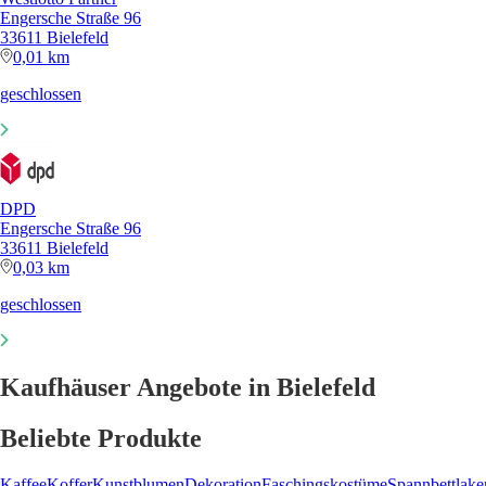
Engersche Straße 96
33611 Bielefeld
0,01 km
geschlossen
DPD
Engersche Straße 96
33611 Bielefeld
0,03 km
geschlossen
Kaufhäuser Angebote in Bielefeld
Beliebte Produkte
Kaffee
Koffer
Kunstblumen
Dekoration
Faschingskostüme
Spannbettlake