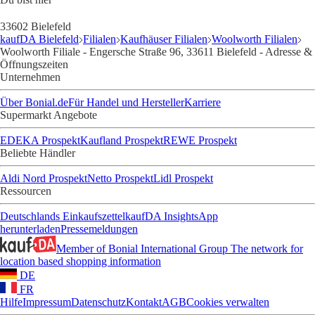
33602 Bielefeld
kaufDA Bielefeld
Filialen
Kaufhäuser Filialen
Woolworth Filialen
Woolworth Filiale - Engersche Straße 96, 33611 Bielefeld - Adresse &
Öffnungszeiten
Unternehmen
Über Bonial.de
Für Handel und Hersteller
Karriere
Supermarkt Angebote
EDEKA Prospekt
Kaufland Prospekt
REWE Prospekt
Beliebte Händler
Aldi Nord Prospekt
Netto Prospekt
Lidl Prospekt
Ressourcen
Deutschlands Einkaufszettel
kaufDA Insights
App
herunterladen
Pressemeldungen
Member of Bonial International Group
The network for
location based shopping information
DE
FR
Hilfe
Impressum
Datenschutz
Kontakt
AGB
Cookies verwalten