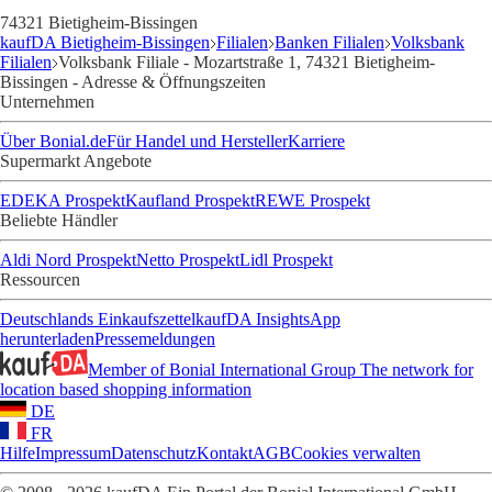
74321 Bietigheim-Bissingen
kaufDA Bietigheim-Bissingen
Filialen
Banken Filialen
Volksbank
Filialen
Volksbank Filiale - Mozartstraße 1, 74321 Bietigheim-
Bissingen - Adresse & Öffnungszeiten
Unternehmen
Über Bonial.de
Für Handel und Hersteller
Karriere
Supermarkt Angebote
EDEKA Prospekt
Kaufland Prospekt
REWE Prospekt
Beliebte Händler
Aldi Nord Prospekt
Netto Prospekt
Lidl Prospekt
Ressourcen
Deutschlands Einkaufszettel
kaufDA Insights
App
herunterladen
Pressemeldungen
Member of Bonial International Group
The network for
location based shopping information
DE
FR
Hilfe
Impressum
Datenschutz
Kontakt
AGB
Cookies verwalten