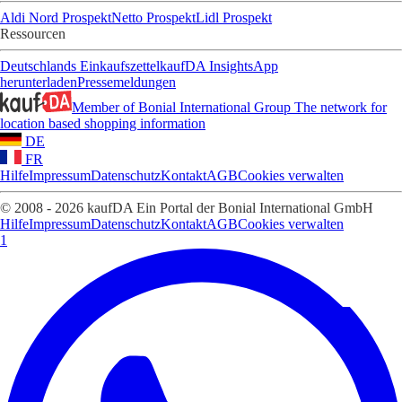
Aldi Nord Prospekt
Netto Prospekt
Lidl Prospekt
Ressourcen
Deutschlands Einkaufszettel
kaufDA Insights
App
herunterladen
Pressemeldungen
Member of Bonial International Group
The network for
location based shopping information
DE
FR
Hilfe
Impressum
Datenschutz
Kontakt
AGB
Cookies verwalten
© 2008 - 2026 kaufDA Ein Portal der Bonial International GmbH
Hilfe
Impressum
Datenschutz
Kontakt
AGB
Cookies verwalten
1