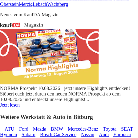
Oberstein
Merzig
Lebach
Wachtberg
Neues vom KaufDA Magazin
NORMA Prospekt 10.08.2026 - jetzt unsere Highlights entdecken!
Stöbert euch jetzt durch den neuen NORMA Prospekt ab dem
10.08.2026 und entdeckt unsere Highlights!
...
Jetzt lesen
Weitere Werkstatt & Auto in Bitburg
ATU
Ford
Mazda
BMW
Mercedes-Benz
Toyota
SEAT
Hyundai
Subaru
Bosch Car Service
Nissan
Audi
Europcar