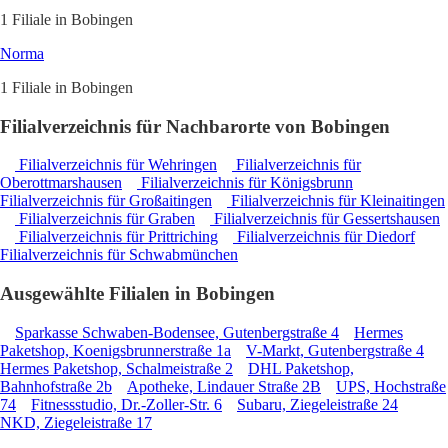
1 Filiale in Bobingen
Norma
1 Filiale in Bobingen
Filialverzeichnis für Nachbarorte von Bobingen
Filialverzeichnis für Wehringen
Filialverzeichnis für
Oberottmarshausen
Filialverzeichnis für Königsbrunn
Filialverzeichnis für Großaitingen
Filialverzeichnis für Kleinaitingen
Filialverzeichnis für Graben
Filialverzeichnis für Gessertshausen
Filialverzeichnis für Prittriching
Filialverzeichnis für Diedorf
Filialverzeichnis für Schwabmünchen
Ausgewählte Filialen in Bobingen
Sparkasse Schwaben-Bodensee, Gutenbergstraße 4
Hermes
Paketshop, Koenigsbrunnerstraße 1a
V-Markt, Gutenbergstraße 4
Hermes Paketshop, Schalmeistraße 2
DHL Paketshop,
Bahnhofstraße 2b
Apotheke, Lindauer Straße 2B
UPS, Hochstraße
74
Fitnessstudio, Dr.-Zoller-Str. 6
Subaru, Ziegeleistraße 24
NKD, Ziegeleistraße 17