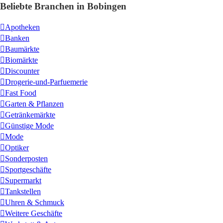
Beliebte Branchen in Bobingen
Apotheken
Banken
Baumärkte
Biomärkte
Discounter
Drogerie-und-Parfuemerie
Fast Food
Garten & Pflanzen
Getränkemärkte
Günstige Mode
Mode
Optiker
Sonderposten
Sportgeschäfte
Supermarkt
Tankstellen
Uhren & Schmuck
Weitere Geschäfte