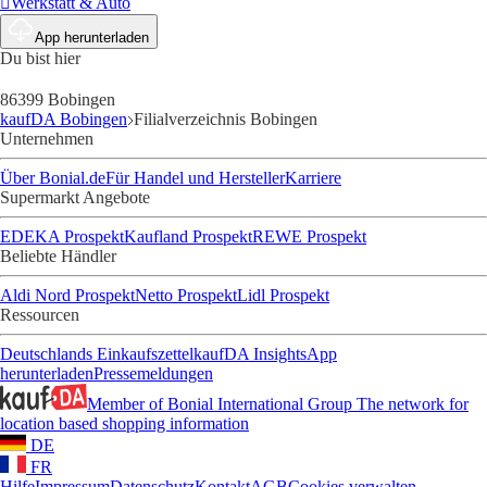
Werkstatt & Auto
App herunterladen
Du bist hier
86399 Bobingen
kaufDA Bobingen
Filialverzeichnis Bobingen
Unternehmen
Über Bonial.de
Für Handel und Hersteller
Karriere
Supermarkt Angebote
EDEKA Prospekt
Kaufland Prospekt
REWE Prospekt
Beliebte Händler
Aldi Nord Prospekt
Netto Prospekt
Lidl Prospekt
Ressourcen
Deutschlands Einkaufszettel
kaufDA Insights
App
herunterladen
Pressemeldungen
Member of Bonial International Group
The network for
location based shopping information
DE
FR
Hilfe
Impressum
Datenschutz
Kontakt
AGB
Cookies verwalten