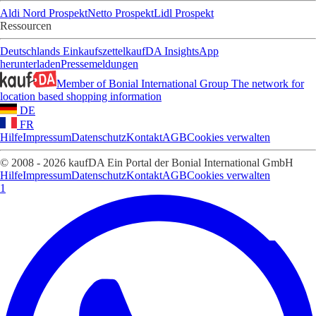
Aldi Nord Prospekt
Netto Prospekt
Lidl Prospekt
Ressourcen
Deutschlands Einkaufszettel
kaufDA Insights
App
herunterladen
Pressemeldungen
Member of Bonial International Group
The network for
location based shopping information
DE
FR
Hilfe
Impressum
Datenschutz
Kontakt
AGB
Cookies verwalten
© 2008 - 2026 kaufDA Ein Portal der Bonial International GmbH
Hilfe
Impressum
Datenschutz
Kontakt
AGB
Cookies verwalten
1