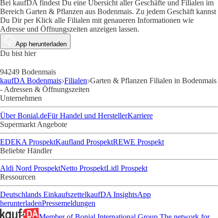
Bei kaufDA findest Du eine Übersicht aller Geschäfte und Filialen im
Bereich Garten & Pflanzen aus Bodenmais. Zu jedem Geschäft kannst
Du Dir per Klick alle Filialen mit genaueren Informationen wie
Adresse und Öffnungszeiten anzeigen lassen.
App herunterladen
Du bist hier
94249 Bodenmais
kaufDA Bodenmais
Filialen
Garten & Pflanzen Filialen in Bodenmais
- Adressen & Öffnungszeiten
Unternehmen
Über Bonial.de
Für Handel und Hersteller
Karriere
Supermarkt Angebote
EDEKA Prospekt
Kaufland Prospekt
REWE Prospekt
Beliebte Händler
Aldi Nord Prospekt
Netto Prospekt
Lidl Prospekt
Ressourcen
Deutschlands Einkaufszettel
kaufDA Insights
App
herunterladen
Pressemeldungen
Member of Bonial International Group
The network for