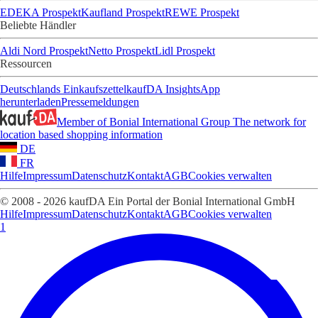
EDEKA Prospekt
Kaufland Prospekt
REWE Prospekt
Beliebte Händler
Aldi Nord Prospekt
Netto Prospekt
Lidl Prospekt
Ressourcen
Deutschlands Einkaufszettel
kaufDA Insights
App
herunterladen
Pressemeldungen
Member of Bonial International Group
The network for
location based shopping information
DE
FR
Hilfe
Impressum
Datenschutz
Kontakt
AGB
Cookies verwalten
© 2008 - 2026 kaufDA Ein Portal der Bonial International GmbH
Hilfe
Impressum
Datenschutz
Kontakt
AGB
Cookies verwalten
1