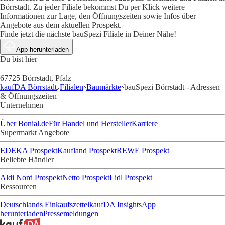
Börrstadt. Zu jeder Filiale bekommst Du per Klick weitere
Informationen zur Lage, den Öffnungszeiten sowie Infos über
Angebote aus dem aktuellen Prospekt.
Finde jetzt die nächste bauSpezi Filiale in Deiner Nähe!
App herunterladen
Du bist hier
67725 Börrstadt, Pfalz
kaufDA Börrstadt
Filialen
Baumärkte
bauSpezi Börrstadt - Adressen
& Öffnungszeiten
Unternehmen
Über Bonial.de
Für Handel und Hersteller
Karriere
Supermarkt Angebote
EDEKA Prospekt
Kaufland Prospekt
REWE Prospekt
Beliebte Händler
Aldi Nord Prospekt
Netto Prospekt
Lidl Prospekt
Ressourcen
Deutschlands Einkaufszettel
kaufDA Insights
App
herunterladen
Pressemeldungen