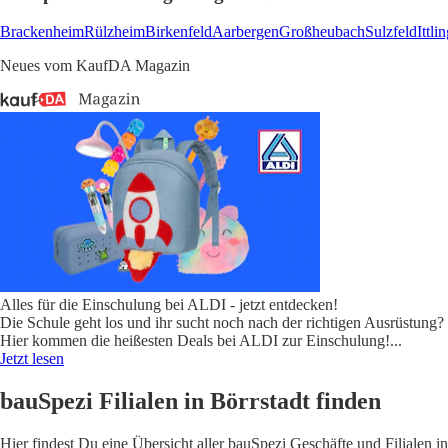
Brackenheim
Rülzheim
Birkenfeld
Aarbergen
Großheubach
Sulzfeld
Ittli
Neues vom KaufDA Magazin
Alles für die Einschulung bei ALDI - jetzt entdecken!
Die Schule geht los und ihr sucht noch nach der richtigen Ausrüstung?
Hier kommen die heißesten Deals bei ALDI zur Einschulung!
...
Jetzt lesen
bauSpezi Filialen in Börrstadt finden
Hier findest Du eine Übersicht aller bauSpezi Geschäfte und Filialen in