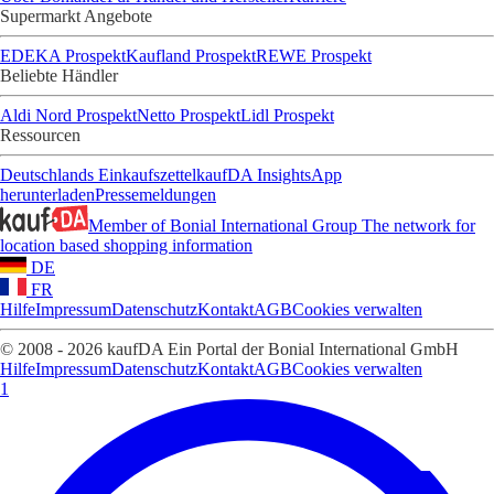
Supermarkt Angebote
EDEKA Prospekt
Kaufland Prospekt
REWE Prospekt
Beliebte Händler
Aldi Nord Prospekt
Netto Prospekt
Lidl Prospekt
Ressourcen
Deutschlands Einkaufszettel
kaufDA Insights
App
herunterladen
Pressemeldungen
Member of Bonial International Group
The network for
location based shopping information
DE
FR
Hilfe
Impressum
Datenschutz
Kontakt
AGB
Cookies verwalten
© 2008 - 2026 kaufDA Ein Portal der Bonial International GmbH
Hilfe
Impressum
Datenschutz
Kontakt
AGB
Cookies verwalten
1