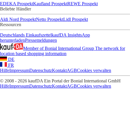
EDEKA Prospekt
Kaufland Prospekt
REWE Prospekt
Beliebte Händler
Aldi Nord Prospekt
Netto Prospekt
Lidl Prospekt
Ressourcen
Deutschlands Einkaufszettel
kaufDA Insights
App
herunterladen
Pressemeldungen
Member of Bonial International Group
The network for
location based shopping information
DE
FR
Hilfe
Impressum
Datenschutz
Kontakt
AGB
Cookies verwalten
© 2008 - 2026 kaufDA Ein Portal der Bonial International GmbH
Hilfe
Impressum
Datenschutz
Kontakt
AGB
Cookies verwalten