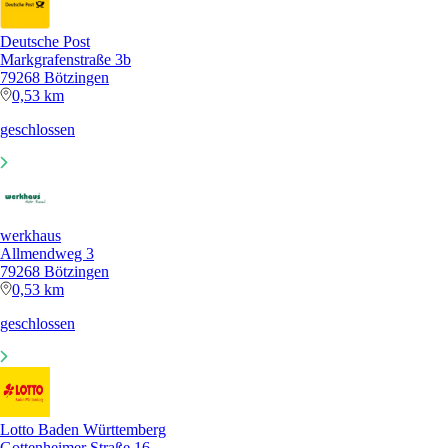
Deutsche Post
Markgrafenstraße 3b
79268 Bötzingen
0,53 km
geschlossen
werkhaus
Allmendweg 3
79268 Bötzingen
0,53 km
geschlossen
Lotto Baden Württemberg
Gottenheimer Straße 16