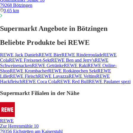
79268 Bötzingen
0,65 km
Supermarkt Angebote in Bötzingen
Beliebte Produkte bei REWE
REWE Jack Daniels
REWE Bier
REWE Rinderroulade
REWE
Cola
REWE Freixenet-Sekt
REWE Ben and Jerry's
REWE
Schweinenacken
REWE Getränke
REWE Raki
REWE Online-
Shop
REWE Krombacher
REWE Rotkäppchen Sekt
REWE
Lillet
REWE Fleisch
REWE Lavazza
REWE Veltins
REWE
Hackfleisch
REWE Coca Cola
REWE Red Bull
REWE Paulaner spezi
Supermarkt Filialen in der Nähe
REWE
Zur Herrenmühle 10
79356 Eichstetten am Kaiserstuhl