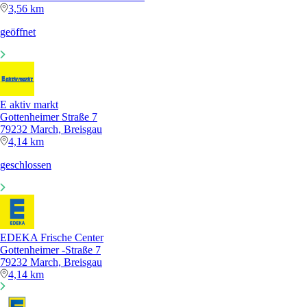
3,56 km
geöffnet
E aktiv markt
Gottenheimer Straße 7
79232 March, Breisgau
4,14 km
geschlossen
EDEKA Frische Center
Gottenheimer -Straße 7
79232 March, Breisgau
4,14 km