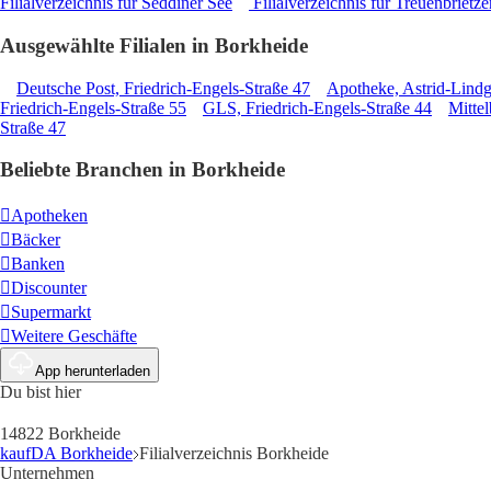
Filialverzeichnis für Seddiner See
Filialverzeichnis für Treuenbrietze
Ausgewählte Filialen in Borkheide
Deutsche Post, Friedrich-Engels-Straße 47
Apotheke, Astrid-Lindg
Friedrich-Engels-Straße 55
GLS, Friedrich-Engels-Straße 44
Mitte
Straße 47
Beliebte Branchen in Borkheide
Apotheken
Bäcker
Banken
Discounter
Supermarkt
Weitere Geschäfte
App herunterladen
Du bist hier
14822 Borkheide
kaufDA Borkheide
Filialverzeichnis Borkheide
Unternehmen