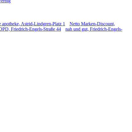
werbig
 apotheke, Astrid-Lindgren-Platz 1
Netto Marken-Discount,
DPD, Friedrich-Engels-Straße 44
nah und gut, Friedrich-Engels-