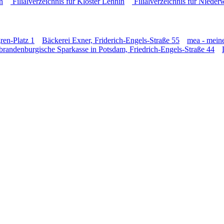
n
Filialverzeichnis für Kloster Lehnin
Filialverzeichnis für Nieder
ren-Platz 1
Bäckerei Exner, Friderich-Engels-Straße 55
mea - meine
lbrandenburgische Sparkasse in Potsdam, Friedrich-Engels-Straße 44