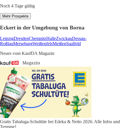
Noch 4 Tage gültig
Mehr Prospekte
Eckert in der Umgebung von Borna
Leipzig
Dresden
Chemnitz
Halle
Zwickau
Dessau-
Roßlau
Merseburg
Weißenfels
Meißen
Saalfeld
Neues vom KaufDA Magazin
Gratis Tabaluga-Schultüte bei Edeka & Netto 2026: Alle Infos und
Termine!