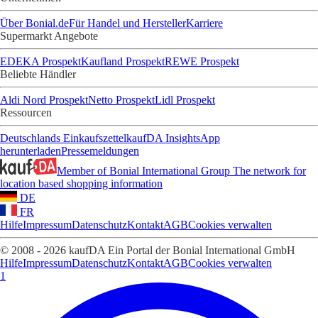
Über Bonial.de
Für Handel und Hersteller
Karriere
Supermarkt Angebote
EDEKA Prospekt
Kaufland Prospekt
REWE Prospekt
Beliebte Händler
Aldi Nord Prospekt
Netto Prospekt
Lidl Prospekt
Ressourcen
Deutschlands Einkaufszettel
kaufDA Insights
App
herunterladen
Pressemeldungen
Member of Bonial International Group
The network for
location based shopping information
DE
FR
Hilfe
Impressum
Datenschutz
Kontakt
AGB
Cookies verwalten
© 2008 - 2026 kaufDA Ein Portal der Bonial International GmbH
Hilfe
Impressum
Datenschutz
Kontakt
AGB
Cookies verwalten
1