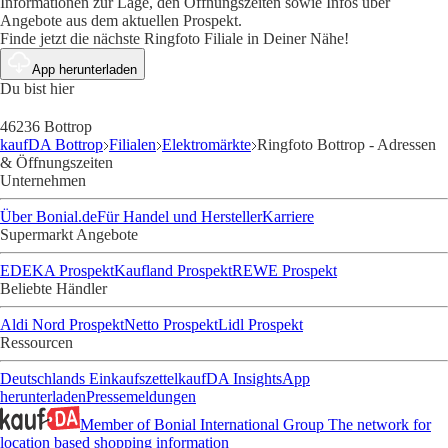
Informationen zur Lage, den Öffnungszeiten sowie Infos über
Angebote aus dem aktuellen Prospekt.
Finde jetzt die nächste Ringfoto Filiale in Deiner Nähe!
App herunterladen
Du bist hier
46236 Bottrop
kaufDA Bottrop
Filialen
Elektromärkte
Ringfoto Bottrop - Adressen
& Öffnungszeiten
Unternehmen
Über Bonial.de
Für Handel und Hersteller
Karriere
Supermarkt Angebote
EDEKA Prospekt
Kaufland Prospekt
REWE Prospekt
Beliebte Händler
Aldi Nord Prospekt
Netto Prospekt
Lidl Prospekt
Ressourcen
Deutschlands Einkaufszettel
kaufDA Insights
App
herunterladen
Pressemeldungen
Member of Bonial International Group
The network for
location based shopping information