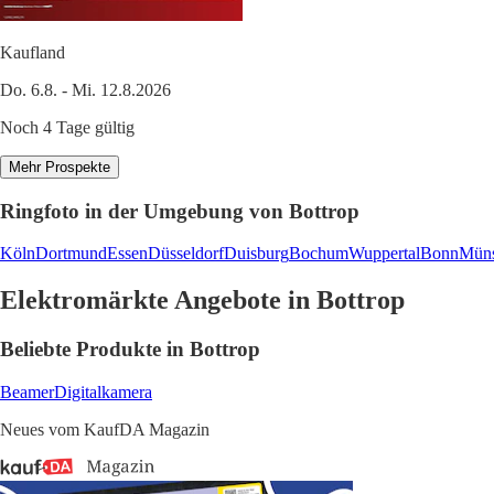
Kaufland
Do. 6.8. - Mi. 12.8.2026
Noch 4 Tage gültig
Mehr Prospekte
Ringfoto in der Umgebung von Bottrop
Köln
Dortmund
Essen
Düsseldorf
Duisburg
Bochum
Wuppertal
Bonn
Müns
Elektromärkte Angebote in Bottrop
Beliebte Produkte in Bottrop
Beamer
Digitalkamera
Neues vom KaufDA Magazin