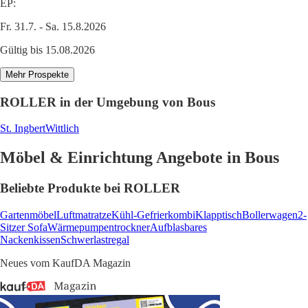
EP:
Fr. 31.7. - Sa. 15.8.2026
Gültig bis 15.08.2026
Mehr Prospekte
ROLLER in der Umgebung von Bous
St. Ingbert
Wittlich
Möbel & Einrichtung Angebote in Bous
Beliebte Produkte bei ROLLER
Gartenmöbel
Luftmatratze
Kühl-Gefrierkombi
Klapptisch
Bollerwagen
2-
Sitzer Sofa
Wärmepumpentrockner
Aufblasbares
Nackenkissen
Schwerlastregal
Neues vom KaufDA Magazin