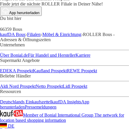
Finde jetzt die nächste ROLLER Filiale in Deiner Nähe!
App herunterladen
Du bist hier
66359 Bous
kaufDA Bous
Filialen
Möbel & Einrichtung
ROLLER Bous -
Adressen & Öffnungszeiten
Unternehmen
Über Bonial.de
Für Handel und Hersteller
Karriere
Supermarkt Angebote
EDEKA Prospekt
Kaufland Prospekt
REWE Prospekt
Beliebte Händler
Aldi Nord Prospekt
Netto Prospekt
Lidl Prospekt
Ressourcen
Deutschlands Einkaufszettel
kaufDA Insights
App
herunterladen
Pressemeldungen
Member of Bonial International Group
The network for
location based shopping information
DE