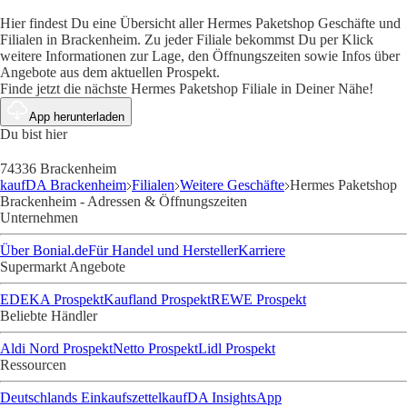
Hier findest Du eine Übersicht aller Hermes Paketshop Geschäfte und
Filialen in Brackenheim. Zu jeder Filiale bekommst Du per Klick
weitere Informationen zur Lage, den Öffnungszeiten sowie Infos über
Angebote aus dem aktuellen Prospekt.
Finde jetzt die nächste Hermes Paketshop Filiale in Deiner Nähe!
App herunterladen
Du bist hier
74336 Brackenheim
kaufDA Brackenheim
Filialen
Weitere Geschäfte
Hermes Paketshop
Brackenheim - Adressen & Öffnungszeiten
Unternehmen
Über Bonial.de
Für Handel und Hersteller
Karriere
Supermarkt Angebote
EDEKA Prospekt
Kaufland Prospekt
REWE Prospekt
Beliebte Händler
Aldi Nord Prospekt
Netto Prospekt
Lidl Prospekt
Ressourcen
Deutschlands Einkaufszettel
kaufDA Insights
App