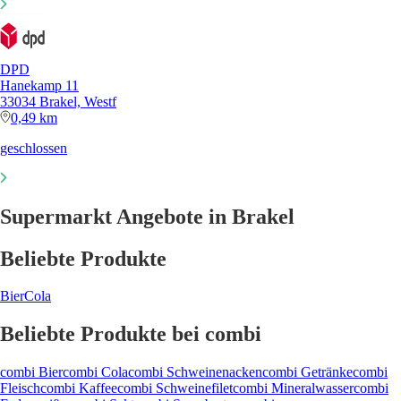
DPD
Hanekamp 11
33034 Brakel, Westf
0,49 km
geschlossen
Supermarkt Angebote in Brakel
Beliebte Produkte
Bier
Cola
Beliebte Produkte bei combi
combi Bier
combi Cola
combi Schweinenacken
combi Getränke
combi
Fleisch
combi Kaffee
combi Schweinefilet
combi Mineralwasser
combi