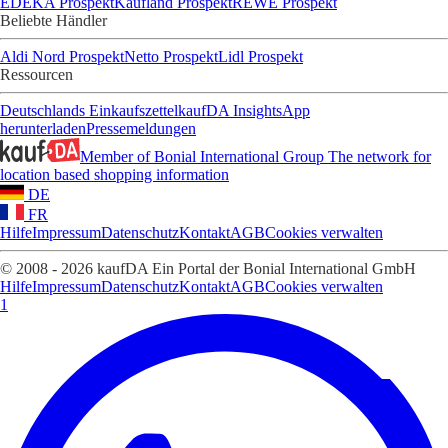
EDEKA Prospekt
Kaufland Prospekt
REWE Prospekt
Beliebte Händler
Aldi Nord Prospekt
Netto Prospekt
Lidl Prospekt
Ressourcen
Deutschlands Einkaufszettel
kaufDA Insights
App
herunterladen
Pressemeldungen
Member of Bonial International Group
The network for
location based shopping information
DE
FR
Hilfe
Impressum
Datenschutz
Kontakt
AGB
Cookies verwalten
© 2008 - 2026 kaufDA Ein Portal der Bonial International GmbH
Hilfe
Impressum
Datenschutz
Kontakt
AGB
Cookies verwalten
1