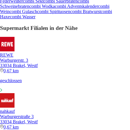
Federweißer
combi Sekt
combi Sauerbraten
combi
Schweinebraten
combi Wodka
combi Adventskalender
combi
Wein
combi Gulasch
combi Spirituosen
combi Bratwurst
combi
Haxe
combi Wasser
Supermarkt Filialen in der Nähe
REWE
Warburgerstr. 3
33034 Brakel, Westf
0,67 km
geschlossen
nahkauf
Warburgerstraße 3
33034 Brakel, Westf
0,67 km