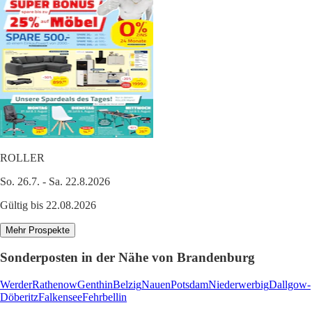
ROLLER
So. 26.7. - Sa. 22.8.2026
Gültig bis 22.08.2026
Mehr Prospekte
Sonderposten in der Nähe von Brandenburg
Werder
Rathenow
Genthin
Belzig
Nauen
Potsdam
Niederwerbig
Dallgow-
Döberitz
Falkensee
Fehrbellin