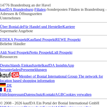
14776 Brandenburg an der Havel
kaufDA Brandenburg
Filialen
Sonderposten Filialen in Brandenburg -
Adressen & Öffnungszeiten
Unternehmen
Über Bonial.de
Für Handel und Hersteller
Karriere
Supermarkt Angebote
EDEKA Prospekt
Kaufland Prospekt
REWE Prospekt
Beliebte Händler
Aldi Nord Prospekt
Netto Prospekt
Lidl Prospekt
Ressourcen
Deutschlands Einkaufszettel
kaufDA Insights
App
herunterladen
Pressemeldungen
Member of Bonial International Group
The network for
location based shopping information
DE
FR
Hilfe
Impressum
Datenschutz
Kontakt
AGB
Cookies verwalten
© 2008 - 2026 kaufDA Ein Portal der Bonial International GmbH