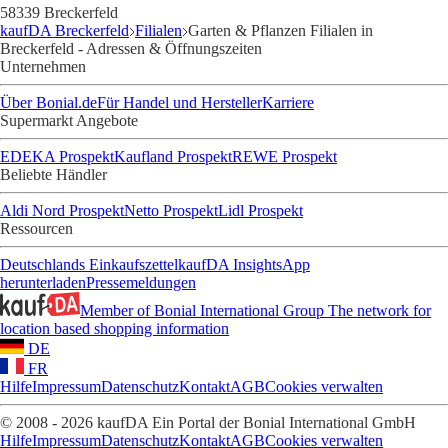
58339 Breckerfeld
kaufDA Breckerfeld
Filialen
Garten & Pflanzen Filialen in
Breckerfeld - Adressen & Öffnungszeiten
Unternehmen
Über Bonial.de
Für Handel und Hersteller
Karriere
Supermarkt Angebote
EDEKA Prospekt
Kaufland Prospekt
REWE Prospekt
Beliebte Händler
Aldi Nord Prospekt
Netto Prospekt
Lidl Prospekt
Ressourcen
Deutschlands Einkaufszettel
kaufDA Insights
App
herunterladen
Pressemeldungen
Member of Bonial International Group
The network for
location based shopping information
DE
FR
Hilfe
Impressum
Datenschutz
Kontakt
AGB
Cookies verwalten
© 2008 - 2026 kaufDA Ein Portal der Bonial International GmbH
Hilfe
Impressum
Datenschutz
Kontakt
AGB
Cookies verwalten