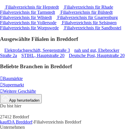
Filialverzeichnis für Hepstedt
Filialverzeichnis für Rhade
Filialverzeichnis für Tarmstedt
Filialverzeichnis für Bülstedt
Filialverzeichnis für Wilstedt
Filialverzeichnis für Gnarrenburg
Filialverzeichnis für Vollersode
Filialverzeichnis für Selsingen
Filialverzeichnis für Worpswede
Filialverzeichnis für Sandbostel
Ausgewählte Filialen in Breddorf
Elektrofachgeschäft, Seegenstraße 3
nah und gut, Ehebrocker
Straße 2a
STIHL, Hauptstraße 20
Deutsche Post, Hauptstraße 20
Beliebte Branchen in Breddorf
Baumärkte
Supermarkt
Weitere Geschäfte
App herunterladen
Du bist hier
27412 Breddorf
kaufDA Breddorf
Filialverzeichnis Breddorf
Unternehmen