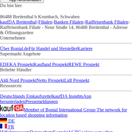
Du bist hier
86488 Breitenthal b Krumbach, Schwaben
kaufDA Breitenthal
Filialen
Banken Filialen
Raiffeisenbank Filialen
Raiffeisenbank Filiale - Neue Straße 14, 86488 Breitenthal - Adresse
& Öffnungszeiten
Unternehmen
Über Bonial.de
Für Handel und Hersteller
Karriere
Supermarkt Angebote
EDEKA Prospekt
Kaufland Prospekt
REWE Prospekt
Beliebte Händler
Aldi Nord Prospekt
Netto Prospekt
Lidl Prospekt
Ressourcen
Deutschlands Einkaufszettel
kaufDA Insights
App
herunterladen
Pressemeldungen
Member of Bonial International Group
The network for
location based shopping information
DE
FR