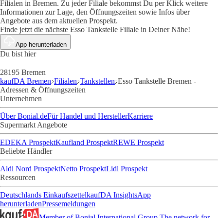
Filialen in Bremen. Zu jeder Filiale bekommst Du per Klick weitere
Informationen zur Lage, den Öffnungszeiten sowie Infos über
Angebote aus dem aktuellen Prospekt.
Finde jetzt die nächste Esso Tankstelle Filiale in Deiner Nähe!
App herunterladen
Du bist hier
28195 Bremen
kaufDA Bremen
Filialen
Tankstellen
Esso Tankstelle Bremen -
Adressen & Öffnungszeiten
Unternehmen
Über Bonial.de
Für Handel und Hersteller
Karriere
Supermarkt Angebote
EDEKA Prospekt
Kaufland Prospekt
REWE Prospekt
Beliebte Händler
Aldi Nord Prospekt
Netto Prospekt
Lidl Prospekt
Ressourcen
Deutschlands Einkaufszettel
kaufDA Insights
App
herunterladen
Pressemeldungen
Member of Bonial International Group
The network for