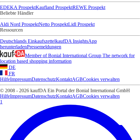
EDEKA Prospekt
Kaufland Prospekt
REWE Prospekt
Beliebte Händler
Aldi Nord Prospekt
Netto Prospekt
Lidl Prospekt
Ressourcen
Deutschlands Einkaufszettel
kaufDA Insights
App
herunterladen
Pressemeldungen
Member of Bonial International Group
The network for
location based shopping information
DE
FR
Hilfe
Impressum
Datenschutz
Kontakt
AGB
Cookies verwalten
© 2008 - 2026 kaufDA Ein Portal der Bonial International GmbH
Hilfe
Impressum
Datenschutz
Kontakt
AGB
Cookies verwalten
1