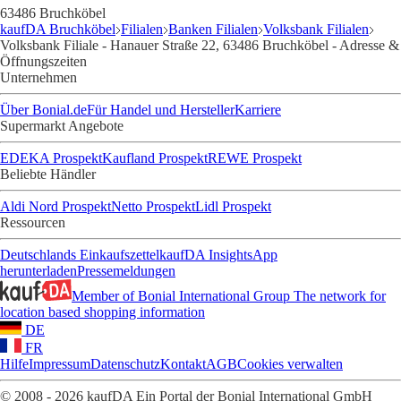
63486 Bruchköbel
kaufDA Bruchköbel
Filialen
Banken Filialen
Volksbank Filialen
Volksbank Filiale - Hanauer Straße 22, 63486 Bruchköbel - Adresse &
Öffnungszeiten
Unternehmen
Über Bonial.de
Für Handel und Hersteller
Karriere
Supermarkt Angebote
EDEKA Prospekt
Kaufland Prospekt
REWE Prospekt
Beliebte Händler
Aldi Nord Prospekt
Netto Prospekt
Lidl Prospekt
Ressourcen
Deutschlands Einkaufszettel
kaufDA Insights
App
herunterladen
Pressemeldungen
Member of Bonial International Group
The network for
location based shopping information
DE
FR
Hilfe
Impressum
Datenschutz
Kontakt
AGB
Cookies verwalten
© 2008 - 2026 kaufDA Ein Portal der Bonial International GmbH