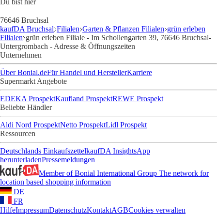
Du bist hier
76646 Bruchsal
kaufDA Bruchsal
Filialen
Garten & Pflanzen Filialen
grün erleben
Filialen
grün erleben Filiale - Im Schollengarten 39, 76646 Bruchsal-
Untergrombach - Adresse & Öffnungszeiten
Unternehmen
Über Bonial.de
Für Handel und Hersteller
Karriere
Supermarkt Angebote
EDEKA Prospekt
Kaufland Prospekt
REWE Prospekt
Beliebte Händler
Aldi Nord Prospekt
Netto Prospekt
Lidl Prospekt
Ressourcen
Deutschlands Einkaufszettel
kaufDA Insights
App
herunterladen
Pressemeldungen
Member of Bonial International Group
The network for
location based shopping information
DE
FR
Hilfe
Impressum
Datenschutz
Kontakt
AGB
Cookies verwalten