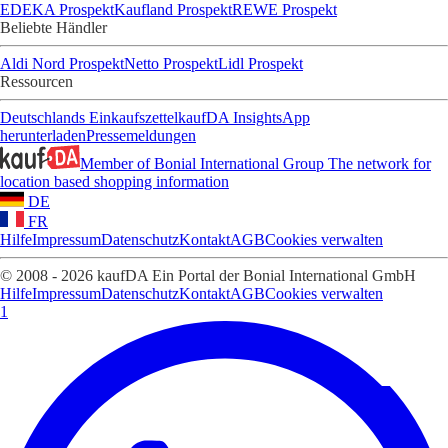
EDEKA Prospekt
Kaufland Prospekt
REWE Prospekt
Beliebte Händler
Aldi Nord Prospekt
Netto Prospekt
Lidl Prospekt
Ressourcen
Deutschlands Einkaufszettel
kaufDA Insights
App
herunterladen
Pressemeldungen
Member of Bonial International Group
The network for
location based shopping information
DE
FR
Hilfe
Impressum
Datenschutz
Kontakt
AGB
Cookies verwalten
© 2008 - 2026 kaufDA Ein Portal der Bonial International GmbH
Hilfe
Impressum
Datenschutz
Kontakt
AGB
Cookies verwalten
1