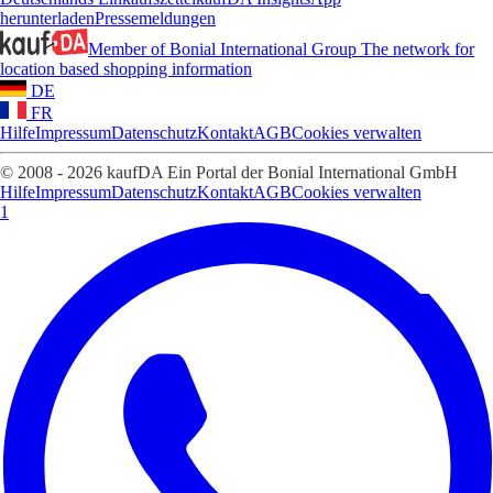
herunterladen
Pressemeldungen
Member of Bonial International Group
The network for
location based shopping information
DE
FR
Hilfe
Impressum
Datenschutz
Kontakt
AGB
Cookies verwalten
© 2008 - 2026 kaufDA Ein Portal der Bonial International GmbH
Hilfe
Impressum
Datenschutz
Kontakt
AGB
Cookies verwalten
1