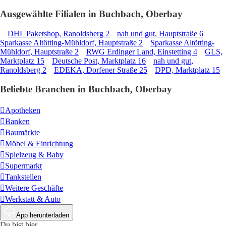
Ausgewählte Filialen in Buchbach, Oberbay
DHL Paketshop, Ranoldsberg 2
nah und gut, Hauptstraße 6
Sparkasse Altötting-Mühldorf, Hauptstraße 2
Sparkasse Altötting-
Mühldorf, Hauptstraße 2
RWG Erdinger Land, Einstetting 4
GLS,
Marktplatz 15
Deutsche Post, Marktplatz 16
nah und gut,
Ranoldsberg 2
EDEKA, Dorfener Straße 25
DPD, Marktplatz 15
Beliebte Branchen in Buchbach, Oberbay
Apotheken
Banken
Baumärkte
Möbel & Einrichtung
Spielzeug & Baby
Supermarkt
Tankstellen
Weitere Geschäfte
Werkstatt & Auto
App herunterladen
Du bist hier