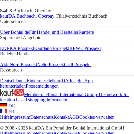
84428 Buchbach, Oberbay
kaufDA Buchbach, Oberbay
Filialverzeichnis Buchbach
Unternehmen
Über Bonial.de
Für Handel und Hersteller
Karriere
Supermarkt Angebote
EDEKA Prospekt
Kaufland Prospekt
REWE Prospekt
Beliebte Händler
Aldi Nord Prospekt
Netto Prospekt
Lidl Prospekt
Ressourcen
Deutschlands Einkaufszettel
kaufDA Insights
App
herunterladen
Pressemeldungen
Member of Bonial International Group
The network for
location based shopping information
DE
FR
Hilfe
Impressum
Datenschutz
Kontakt
AGB
Cookies verwalten
© 2008 - 2026 kaufDA Ein Portal der Bonial International GmbH
Hilfe
Impressum
Datenschutz
Kontakt
AGB
Cookies verwalten