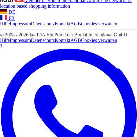
Member of Bonial International Group
The network for
location based shopping information
DE
FR
Hilfe
Impressum
Datenschutz
Kontakt
AGB
Cookies verwalten
© 2008 - 2026 kaufDA Ein Portal der Bonial International GmbH
Hilfe
Impressum
Datenschutz
Kontakt
AGB
Cookies verwalten
1