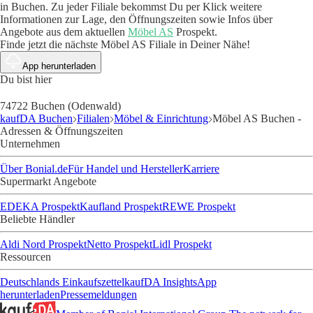
in Buchen. Zu jeder Filiale bekommst Du per Klick weitere
Informationen zur Lage, den Öffnungszeiten sowie Infos über
Angebote aus dem aktuellen
Möbel AS
Prospekt.
Finde jetzt die nächste Möbel AS Filiale in Deiner Nähe!
App herunterladen
Du bist hier
74722 Buchen (Odenwald)
kaufDA Buchen
Filialen
Möbel & Einrichtung
Möbel AS Buchen -
Adressen & Öffnungszeiten
Unternehmen
Über Bonial.de
Für Handel und Hersteller
Karriere
Supermarkt Angebote
EDEKA Prospekt
Kaufland Prospekt
REWE Prospekt
Beliebte Händler
Aldi Nord Prospekt
Netto Prospekt
Lidl Prospekt
Ressourcen
Deutschlands Einkaufszettel
kaufDA Insights
App
herunterladen
Pressemeldungen