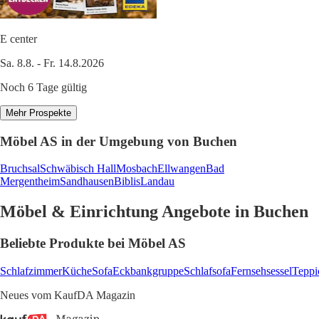
E center
Sa. 8.8. - Fr. 14.8.2026
Noch 6 Tage gültig
Mehr Prospekte
Möbel AS in der Umgebung von Buchen
Bruchsal
Schwäbisch Hall
Mosbach
Ellwangen
Bad
Mergentheim
Sandhausen
Biblis
Landau
Möbel & Einrichtung Angebote in Buchen
Beliebte Produkte bei Möbel AS
Schlafzimmer
Küche
Sofa
Eckbankgruppe
Schlafsofa
Fernsehsessel
Teppi
Neues vom KaufDA Magazin