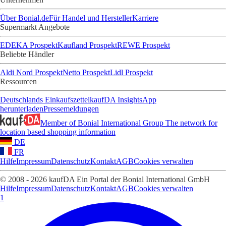
Über Bonial.de
Für Handel und Hersteller
Karriere
Supermarkt Angebote
EDEKA Prospekt
Kaufland Prospekt
REWE Prospekt
Beliebte Händler
Aldi Nord Prospekt
Netto Prospekt
Lidl Prospekt
Ressourcen
Deutschlands Einkaufszettel
kaufDA Insights
App
herunterladen
Pressemeldungen
Member of Bonial International Group
The network for
location based shopping information
DE
FR
Hilfe
Impressum
Datenschutz
Kontakt
AGB
Cookies verwalten
© 2008 - 2026 kaufDA Ein Portal der Bonial International GmbH
Hilfe
Impressum
Datenschutz
Kontakt
AGB
Cookies verwalten
1