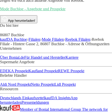
zeigen wir euch auch aktuelle Angebote von Reebok.
Mode Buchloe - Angebote und Prospekte
App herunterladen!
Du bist hier
86807 Buchloe
kaufDA Buchloe
Filialen
Mode Filialen
Reebok Filialen
Reebok
Filiale - Hintere Gasse 2, 86807 Buchloe - Adresse & Öffnungszeiten
Unternehmen
Über Bonial.de
Für Handel und Hersteller
Karriere
Supermarkt Angebote
EDEKA Prospekt
Kaufland Prospekt
REWE Prospekt
Beliebte Händler
Aldi Nord Prospekt
Netto Prospekt
Lidl Prospekt
Ressourcen
Deutschlands Einkaufszettel
kaufDA Insights
App
herunterladen
Pressemeldungen
Member of Bonial International Group
The network for