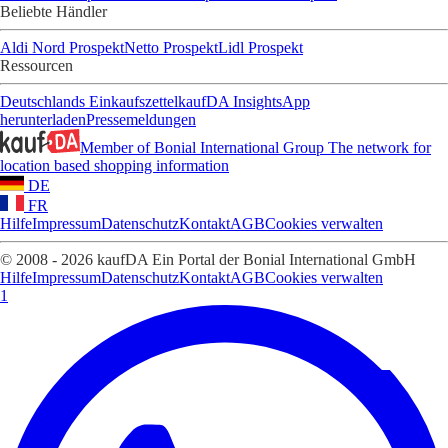
Beliebte Händler
Aldi Nord Prospekt
Netto Prospekt
Lidl Prospekt
Ressourcen
Deutschlands Einkaufszettel
kaufDA Insights
App
herunterladen
Pressemeldungen
Member of Bonial International Group
The network for
location based shopping information
DE
FR
Hilfe
Impressum
Datenschutz
Kontakt
AGB
Cookies verwalten
© 2008 - 2026 kaufDA Ein Portal der Bonial International GmbH
Hilfe
Impressum
Datenschutz
Kontakt
AGB
Cookies verwalten
1