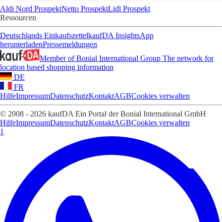
Aldi Nord Prospekt
Netto Prospekt
Lidl Prospekt
Ressourcen
Deutschlands Einkaufszettel
kaufDA Insights
App
herunterladen
Pressemeldungen
Member of Bonial International Group
The network for
location based shopping information
DE
FR
Hilfe
Impressum
Datenschutz
Kontakt
AGB
Cookies verwalten
© 2008 - 2026 kaufDA Ein Portal der Bonial International GmbH
Hilfe
Impressum
Datenschutz
Kontakt
AGB
Cookies verwalten
1