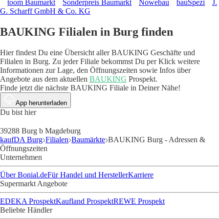
toom Baumarkt
Sonderpreis Baumarkt
Nowebau
bauSpezi
J.
G. Scharff GmbH & Co. KG
BAUKING Filialen in Burg finden
Hier findest Du eine Übersicht aller BAUKING Geschäfte und
Filialen in Burg. Zu jeder Filiale bekommst Du per Klick weitere
Informationen zur Lage, den Öffnungszeiten sowie Infos über
Angebote aus dem aktuellen
BAUKING
Prospekt.
Finde jetzt die nächste BAUKING Filiale in Deiner Nähe!
App herunterladen
Du bist hier
39288 Burg b Magdeburg
kaufDA Burg
Filialen
Baumärkte
BAUKING Burg - Adressen &
Öffnungszeiten
Unternehmen
Über Bonial.de
Für Handel und Hersteller
Karriere
Supermarkt Angebote
EDEKA Prospekt
Kaufland Prospekt
REWE Prospekt
Beliebte Händler