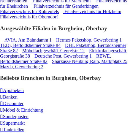
Rennertshofen
Filialverzeichnis für Marxheim
Filialverzeichnis
für Ehekirchen
Filialverzeichnis für Genderkingen
Filialverzeichnis für Rohrenfels
Filialverzeichnis für Holzheim
Filialverzeichnis für Oberndorf
Ausgewählte Filialen in Burgheim, Oberbay
AVIA, Am Bahndamm 1
Hermes Paketshop, Gewerbering 1
TEDi, Bertoldsheimer Straße 84
DHL Paketshop, Bertoldsheimer
Straße 82
Möbelfachgeschäft, Georgistr. 12
Elektrofachgeschäft,
Georgistraße 38
Deutsche Post, Gewerbering 1
REWE,
Bertoldsheimer Straße 82
Sparkasse Neuburg-Rain, Marktplatz 25
Mazda, Gewerbering 2
Beliebte Branchen in Burgheim, Oberbay
Apotheken
Banken
Discounter
Möbel & Einrichtung
Sonderposten
Supermarkt
Tankstellen