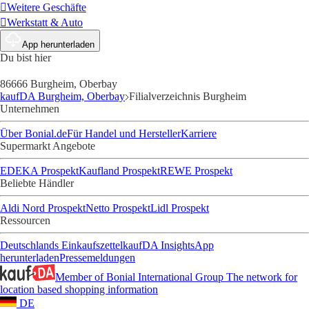
Weitere Geschäfte
Werkstatt & Auto
App herunterladen
Du bist hier
86666 Burgheim, Oberbay
kaufDA Burgheim, Oberbay
Filialverzeichnis Burgheim
Unternehmen
Über Bonial.de
Für Handel und Hersteller
Karriere
Supermarkt Angebote
EDEKA Prospekt
Kaufland Prospekt
REWE Prospekt
Beliebte Händler
Aldi Nord Prospekt
Netto Prospekt
Lidl Prospekt
Ressourcen
Deutschlands Einkaufszettel
kaufDA Insights
App
herunterladen
Pressemeldungen
Member of Bonial International Group
The network for
location based shopping information
DE