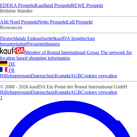
EDEKA Prospekt
Kaufland Prospekt
REWE Prospekt
Beliebte Händler
Aldi Nord Prospekt
Netto Prospekt
Lidl Prospekt
Ressourcen
Deutschlands Einkaufszettel
kaufDA Insights
App
herunterladen
Pressemeldungen
Member of Bonial International Group
The network for
location based shopping information
DE
FR
Hilfe
Impressum
Datenschutz
Kontakt
AGB
Cookies verwalten
© 2008 - 2026 kaufDA Ein Portal der Bonial International GmbH
Hilfe
Impressum
Datenschutz
Kontakt
AGB
Cookies verwalten
1