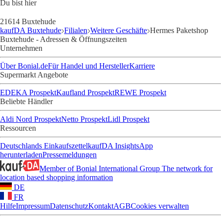
Du bist hier
21614 Buxtehude
kaufDA Buxtehude
Filialen
Weitere Geschäfte
Hermes Paketshop
Buxtehude - Adressen & Öffnungszeiten
Unternehmen
Über Bonial.de
Für Handel und Hersteller
Karriere
Supermarkt Angebote
EDEKA Prospekt
Kaufland Prospekt
REWE Prospekt
Beliebte Händler
Aldi Nord Prospekt
Netto Prospekt
Lidl Prospekt
Ressourcen
Deutschlands Einkaufszettel
kaufDA Insights
App
herunterladen
Pressemeldungen
Member of Bonial International Group
The network for
location based shopping information
DE
FR
Hilfe
Impressum
Datenschutz
Kontakt
AGB
Cookies verwalten